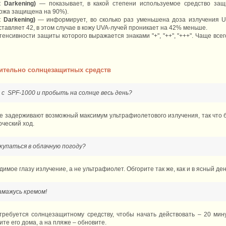
 Darkening)
— показывает, в какой степени используемое средство защ
кожа защищена на 90%).
t Darkening)
— информирует, во сколько раз уменьшена доза излучения U
ставляет 42, в этом случае в кожу UVA-лучей проникает на 42% меньше.
тенсивности защиты которого выражается знаками "+", "++", "+++". Чаще всег
ительно солнцезащитных средств
м с SPF-1000 и пробыть на солнце весь день?
же задерживают возможный максимум ультрафиолетового излучения, так что
ческий ход.
 купаться в облачную погоду?
имое глазу излучение, а не ультрафиолет. Обгорите так же, как и в ясный ден
амажусь кремом!
требуется солнцезащитному средству, чтобы начать действовать – 20 мину
ите его дома, а на пляже – обновите.