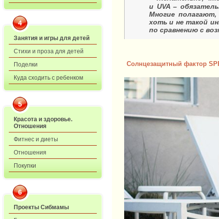
и UVA – обязател
Многие полагают, 
хоть и не такой и
4
по сравнению с во
Занятия и игры для детей
Стихи и проза для детей
Солнцезащитный фактор SP
Поделки
Куда сходить с ребенком
5
Красота и здоровье.
Отношения
Фитнес и диеты
Отношения
Покупки
6
Проекты Сибмамы