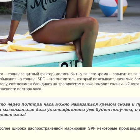
actor – солнцезащитный фактор) должен быть у вашего крема – зависит от в
бывания на солнце. SPF – это множитель, который показывает, насколько б
меру, светлокожая блондинка на тропическом пляже получит солнечный ожог 
пасности полтора часа.
что через полтора часа можно намазаться кремом снова и 
а максимальная доза ультрафиолета уже будет получена, и 
зовет ожог!
более широко распространенной маркировки SPF некоторые производи