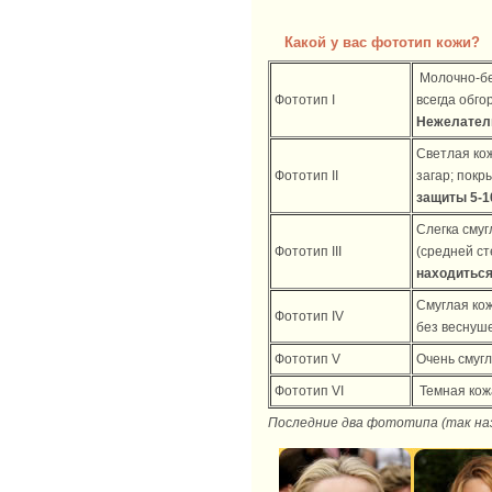
Какой у вас фототип кожи?
Молочно-бел
Фототип I
всегда обго
Нежелатель
Светлая кож
Фототип II
загар; пок
защиты 5-1
Cлегка смуг
Фототип III
(средней с
находиться
Cмуглая кож
Фототип IV
без веснуш
Фототип V
Очень смугл
Фототип VI
Темная кожа
Последние два фототипа (так наз