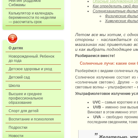
Рейтинг роддомов
Опасные заблуждения о
Сибмамы
Как определить свой ф
Солнцезащитные филь
Калькулятор и календарь
Физические филь
беременности по неделям
Химические филь
— рассчитать срок
Летом все мы хотим, с одной
3
стороны - наслаждаться со
магазинах нас приветливо 
О детях
и как выбрать подходящее и
Разбираемся вместе!
Новорожденный. Ребенок
до года
Солнечные лучи: какие они
Детское здоровье и уход
Разберёмся с видами солнечных луч
Детский сад
Солнечное излучение состоит из 
«солнечным светом»). Другие – 
Школа
световые волны – ультрафиолет – м
Ультрафиолетовое излучение усло
Высшее и среднее
профессиональное
UVC
– самые короткие и 
образование
UVB
– именно они вызыв
Спорт для детей
Виноват в этом именно этот 
UVA
– свободно проника
Воспитание и психология
последним сведениям, тоже 
Подростки
”
Новости
Желательно, чт