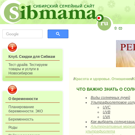
1
Клуб. Скидки для Сибмам
Тест-драйв. Тестируем
товары и услуги в
Новосибирске
/
Красота и здоровье. Отношения
/
К
ЧТО ВАЖНО ЗНАТЬ О СОЛ
2
Виды солнечных лучей
О беременности
Ультрафиолетовое изл
Планирование
UVC
беременности. ЭКО
UVB
UVA
Беременность
Как выбрать солнцезащ
Альтернативные марки
Роды
ультрафиолета