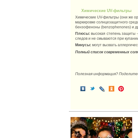
Химические UV-фильтры
Химические UV-фильтры (они же ор
маркировке солнцезащитного средст
бензофеноны (benzophenones) и др
Плюсы:
высокая степень защиты –
следов и не смываются при купании
Минусы:
могут вызвать аллергичес
Полный список современных сол
Полезная информация? Поделитесь