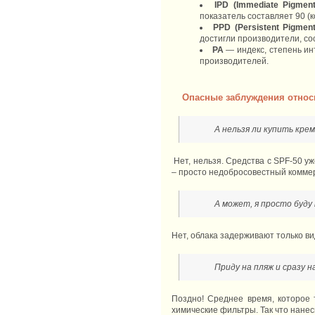
IPD (Immediate Pigment
показатель составляет 90 (
PPD (Persistent Pigmen
достигли производители, со
PA
— индекс, степень ин
производителей.
Опасные заблуждения относ
А нельзя ли купить кре
Нет, нельзя. Средства с SPF-50 у
– просто недобросовестный коммер
А может, я просто буду
Нет, облака задерживают только вид
Приду на пляж и сразу н
Поздно! Среднее время, которое 
химические фильтры. Так что нанес