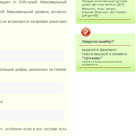
Продам качественный детский
ищает от UVA-лучей. Максимальный
диван (Детская мебель (ДО))
Миньоны, игры, мягкие
VA. Максимальный уровень, которого
игрушки (Барнаул. ДО Товары
для детей)
о он встречается на кремах азиатских
Увидели ошибку?
выделите фрагмент
текста мышкой и нажмите
"ctrl+enter"
ошибки в отзывах пользователей не
исправляются
 большие цифры, указанные на тюбике
ь!
т, особенно если в его составе есть