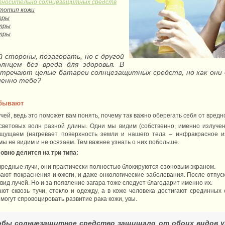
тносительно солнцезащитных средств
ототип кожи
тры
тры
тры
 стороны, позагорать, но с другой
лнцем без вреда для здоровья. В
встречают целые батареи солнцезащитных средств, но как они
менно тебе?
 бывают
ей, ведь это поможет вам понять, почему так важно оберегать себя от вредн
световых волн разной длины. Одни мы видим (собственно, именно излуче
ощущаем (нагревает поверхность земли и нашего тела – инфракрасное из
ы не видим и не осязаем. Тем важнее узнать о них побольше.
вно делится на три типа:
вредные лучи, они практически полностью блокируются озоновым экраном.
ают покраснения и ожоги, и даже онкологические заболевания. После отпус
вид лучей. Но и за появление загара тоже следует благодарит именно их.
ют сквозь тучи, стекло и одежду, а в коже человека достигают срединных 
могут спровоцировать развитие рака кожи, увы.
обы солнцезащитное средство защищало от обоих видов 