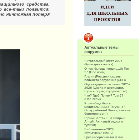
защитного средства.
р все-таки появится,
это ничтожная потеря
Актуальные темы
форумов
Читательский квест 2026
(Культурная жизнь)
О чем бы еще поныть...))) Том
27 (Обо всем)
Грузия (Россия и страны
ближнего зарубежья (СНГ))
Одиннадцатиклассники 2025-
2026 (Школа и школьники.
Вузы и ссузы, студенчество)
Что? Где? Почем? Том 27
(Обо всем)
Кто-нибудь был у
целительницы с Тогучина?
(Хочу ребенка! Планирование
беременности)
Горный Алтай 8! (Сибирь и
Алтай. Активный отдых и
туризм)
Библиомания-2026
(Культурная жизнь)
Цветик-первоцветик (Наш