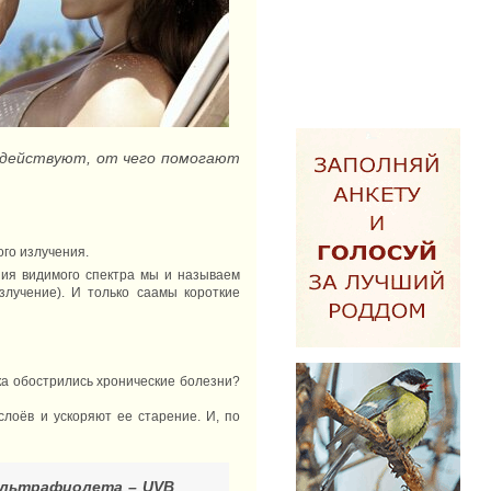
 действуют, от чего помогают
ого излучения.
ния видимого спектра мы и называем
лучение). И только саамы короткие
ка обострились хронические болезни?
слоёв и ускоряют ее старение. И, по
ультрафиолета – UVB