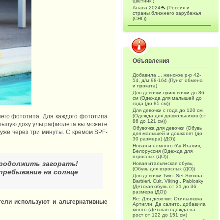
цветник )
Анапа 2024🐬 (Россия и
страны ближнего зарубежья
(СНГ))
Объявления
Добавила ... женское р-р 42-
54, д/м 98-164 (Пункт обмена
и проката)
Для девочки-припевочки до 86
см (Одежда для малышей до
года (до 85 см))
Для девочки с года до 120 см
ашего фототипа. Для каждого фототипа
(Одежда для дошкольников (от
86 до 121 см))
ольшую дозу ультрафиолета вы можете
Обувочка для девочки (Обувь
уже через три минуты. С кремом SPF-
для малышей и дошколят (до
30 размера) (ДО))
Новая и немного б\у Италия,
Белоруссия (Одежда для
взрослых (ДО))
продолжить загорать!
Новая итальянская обувь,
(Обувь для взрослых (ДО))
пребывание на солнце
Для девочки Twin- Set Simona
Barbieri. Cult, Viking , Pablosky
(Детская обувь от 31 до 36
размера (ДО))
Re: Для девочки: Стильняшка,
тели используют и альтернативные
Артигли, Де салито, добавила
много (Детская одежда на
рост от 122 до 151 см)