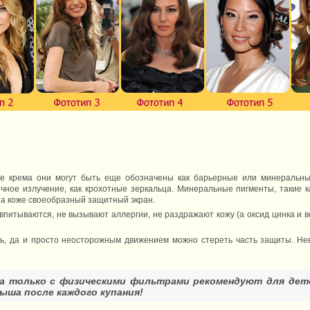
ве крема они могут быть еще обозначены как барьерные или минеральны
ное излучение, как крохотные зеркальца. Минеральные пигменты, такие как 
т на коже своеобразный защитный экран.
питываются, не вызывают аллергии, не раздражают кожу (а оксид цинка и в
ь, да и просто неосторожным движением можно стереть часть защиты. Не
а только с физическими фильтрами рекомендуют для дете
лыша после каждого купания!