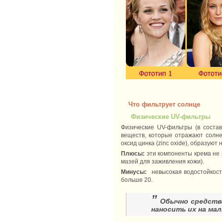
Что фильтрует солнце
Физические UV-фильтры
Физические UV-фильтры (в соста
веществ, которые отражают солнеч
оксид цинка (zinc oxide), образую
Плюсы:
эти компоненты крема не в
мазей для заживления кожи).
Минусы:
невысокая водостойкост
больше 20.
”
Обычно средств
наносить их на ма