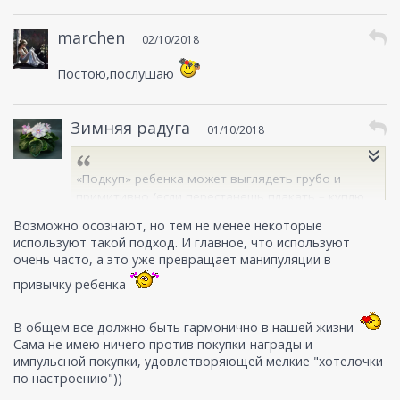
marchen
02/10/2018
Постою,послушаю
Зимняя радуга
01/10/2018
«Подкуп» ребенка может выглядеть грубо и
примитивно (если перестанешь плакать – куплю
машинку, куклу, мячик и мороженое). Пожалуй,
Возможно осознают, но тем не менее некоторые
нет родителя, который не осознавал бы, что
используют такой подход. И главное, что используют
такой образ действий превращает ребенка в
очень часто, а это уже превращает манипуляции в
манипулятора, хотя, пожалуй, нет мамы и папы,
привычку ребенка
кто хоть раз не прибегал бы к этому приему.
В общем все должно быть гармонично в нашей жизни
Сама не имею ничего против покупки-награды и
импульсной покупки, удовлетворяющей мелкие "хотелочки
по настроению"))