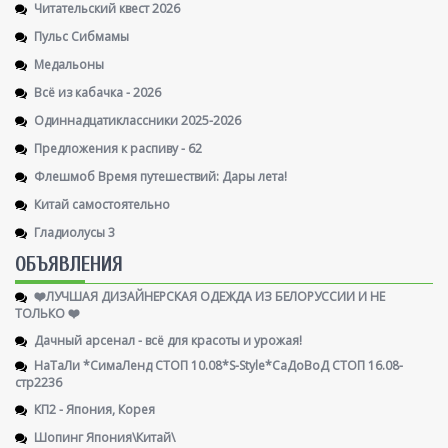
Читательский квест 2026
Пульс Сибмамы
Медальоны
Всё из кабачка - 2026
Одиннадцатиклассники 2025-2026
Предложения к распиву - 62
Флешмоб Время путешествий: Дары лета!
Китай самостоятельно
Гладиолусы 3
ОБЪЯВЛЕНИЯ
❤️ЛУЧШАЯ ДИЗАЙНЕРСКАЯ ОДЕЖДА ИЗ БЕЛОРУССИИ И НЕ
ТОЛЬКО ❤️
Дачный арсенал - всё для красоты и урожая!
НаТаЛи *СимаЛенд СТОП 10.08*S-Style*СаДоВоД СТОП 16.08-
стр2236
КП2 - Япония, Корея
Шопинг Япония\Китай\