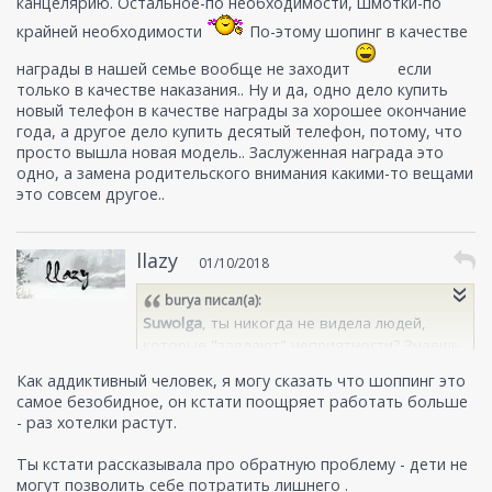
канцелярию. Остальное-по необходимости, шмотки-по
крайней необходимости
По-этому шопинг в качестве
награды в нашей семье вообще не заходит
если
только в качестве наказания.. Ну и да, одно дело купить
новый телефон в качестве награды за хорошее окончание
года, а другое дело купить десятый телефон, потому, что
просто вышла новая модель.. Заслуженная награда это
одно, а замена родительского внимания какими-то вещами
это совсем другое..
llazy
01/10/2018
burya
писал(а):
Suwolga
, ты никогда не видела людей,
которые "заедают" неприятности? Знаешь
сколько они весят? Много (это я тебе как
Как аддиктивный человек, я могу сказать что шоппинг это
давний поклонник передачи "Я вешу 300
самое безобидное, он кстати поощряет работать больше
кг" говорю)
- раз хотелки растут.
Как только мы начинаем решать
Ты кстати рассказывала про обратную проблему - дети не
эмоциональные проблемы при помощи
могут позволить себе потратить лишнего .