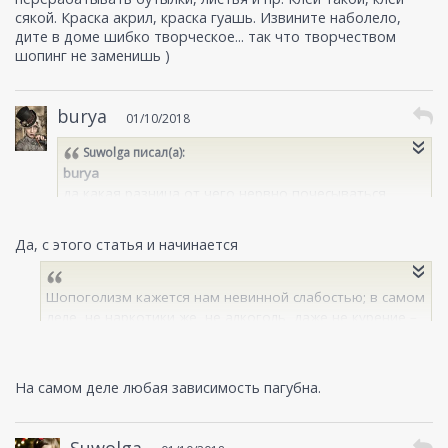
сякой. Краска акрил, краска гуашь. Извините наболело,
дите в доме шибко творческое... так что творчеством
шопинг не заменишь )
burya
01/10/2018
Suwolga
писал(а):
burya
да какая разница от чего нервно почесываться,
шопинг - достаточно безобидная зависимость.
Да, с этого статья и начинается
Шопоголизм кажется нам невинной слабостью; в самом
деле, не наркотики же, не алкоголь, даже не курение –
никакого вреда здоровью. Однако любовь к покупкам
может перерасти в самую настоящую зависимость –
ониоманию.
На самом деле любая зависимость пагубна.
Suwolga