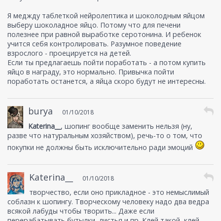
еды, все сразу делается плохо, что,
Я меджду таблеткой нейролептика и шоколодным яйцом
конечно, не повод не есть. Так же с
выберу шоколадное яйцо. Потому что для печени
алкоголем, покупками, извините, с сексом
полезнее при равной выработке серотонина. И ребенок
и даже (
нервно почесываясь
) с работой.
учится себя контролировать. Разумное поведение
взрослого - проецируется на детей.
Если ты предлагаешь пойти поработать - а потом купить
яйцо в награду, это нормально. Привычка пойти
поработать останется, а яйца скоро будут не интересны.
burya
01/10/2018
Katerina__
, шопинг вообще заменить нельзя (ну,
разве что натуральным хозяйством), речь-то о том, что
покупки не должны быть исключительно ради эмоций
Katerina__
01/10/2018
творчество, если оно прикладное - это немыслимый
соблазн к шопингу. Творческому человеку надо два ведра
всякой лабуды чтобы творить... Даже если
перерабатывать бутылки, листья и пр. Клей такой, клей