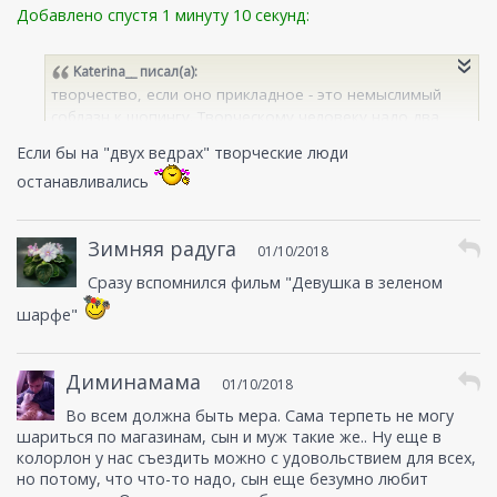
Добавлено спустя 1 минуту 10 секунд:
Katerina__
писал(а):
творчество, если оно прикладное - это немыслимый
соблазн к шопингу. Творческому человеку надо два
ведра всякой лабуды чтобы творить... Даже если
Если бы на "двух ведрах" творческие люди
перерабатывать бутылки, листья и пр. Клей такой, клей
останавливались
сякой. Краска акрил, краска гуашь. Извините наболело,
дите в доме шибко творческое... так что творчеством
шопинг не заменишь )
Зимняя радуга
01/10/2018
Сразу вспомнился фильм "Девушка в зеленом
шарфе"
Диминамама
01/10/2018
Во всем должна быть мера. Сама терпеть не могу
шариться по магазинам, сын и муж такие же.. Ну еще в
колорлон у нас съездить можно с удовольствием для всех,
но потому, что что-то надо, сын еще безумно любит