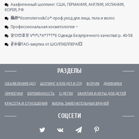
Ааафигенный шоппинг: США, ГЕРМАНИЯ, АНГЛИЯ, ИСПАНИЯ,
КОРЕЯ, РФ
🛍️🎁*Kosmoteros&Co*-проф.уход для лица, тела и волос
Профессиональная косметология ~
👗👕🩳👖👚 V*I*L*A*T*T*E Одежда Безупречного качества! р. 40-58
✌️🌞🤩ТАО-закупка от ШОЛПХЕЛПЕРА!💥
РАЗДЕЛЫ
ОБЪЯВЛЕНИЯ (ДО)
ШОПИНГ КЛУБ (КП И СП)
ФОРУМ
ДНЕВНИКИ
ЛИНЕЕЧКИ
БЕРЕМЕННОСТЬ
О ДЕТЯХ
ЗАНЯТИЯ И ИГРЫ ДЛЯ ДЕТЕЙ
КРАСОТА И ОТНОШЕНИЯ
ЖИЗНЬ ЗАМЕЧАТЕЛЬНЫХ ВРАЧЕЙ
СОЦСЕТИ