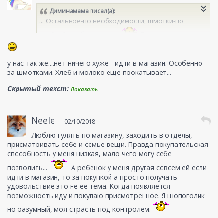
Диминамама
писал(а):
... Остальное-по необходимости, шмотки-по
крайней необходимости
По-этому шопинг в
качестве награды в нашей семье вообще не
заходит
если только в качестве наказания...
у нас так же....нет ничего хуже - идти в магазин. Особенно
за шмотками. Хлеб и молоко еще прокатывает...
Скрытый текст:
Показать
Neele
02/10/2018
Люблю гулять по магазину, заходить в отделы,
присматривать себе и семье вещи. Правда покупательская
способность у меня низкая, мало чего могу себе
позволить...
А ребенок у меня другая совсем ей если
идти в магазин, то за покупкой а просто получать
удовольствие это не ее тема. Когда появляется
возможность иду и покупаю присмотренное. Я шопоголик
но разумный, моя страсть под контролем.