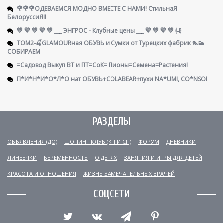
🌹🌹🌹ОДЕВАЕМСЯ МОДНО ВМЕСТЕ С НАМИ! СтильнаЯ
БелоруссиЯ‼
💛 💚 💛 💚 💛 ___ ЭНГРОС - Клубные цены ___ 💚 💛 💚 💛 ㈏
ТОМ2-🍒GLAMOURная ОБУВЬ и Сумки от Турецких фабрик 👠👟
СОБИРАЕМ
=Садовод Выкуп ВТ и ПТ=СоК= Пионы=Семена=Растения!
П*И*Н*И*О*Л*О нат ОБУВЬ+COLABEAR+пухи NA*UMI, CO*NSO!
РАЗДЕЛЫ
ОБЪЯВЛЕНИЯ (ДО)
ШОПИНГ КЛУБ (КП И СП)
ФОРУМ
ДНЕВНИКИ
ЛИНЕЕЧКИ
БЕРЕМЕННОСТЬ
О ДЕТЯХ
ЗАНЯТИЯ И ИГРЫ ДЛЯ ДЕТЕЙ
КРАСОТА И ОТНОШЕНИЯ
ЖИЗНЬ ЗАМЕЧАТЕЛЬНЫХ ВРАЧЕЙ
СОЦСЕТИ