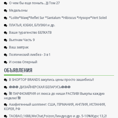
О чем бы еще поныть...))) Том 27
Медальоны
*Lolite*Mawj*Reflet Sur *Santalum *Hibiscus *Hysope*Vert Soleil
ПЛАТЬЯ, ЮБКИ, БЛУЗКИ и др.
Ваше турагенство БЕЛКАТВ
Вьетнам Часть 9
Ваш завтрак
Поэтический ликбез - 3 в 1
И снова Оперный
ОБЪЯВЛЕНИЯ
В SHOPTOP BRANDS закупись цены просто зашибись!!
🪷🪷🪷 ДИЗАЙНЕРСКАЯ БЕЛАРУСЬ🪷🪷🪷
🌺 ПАРФЮМЕРИЯ от люкса до ниши РАСПИВ! Выкупы каждую
неделю! 🌺
Ааафигенный шоппинг: США, ГЕРМАНИЯ, АНГЛИЯ, ИСПАНИЯ,
КОРЕЯ, РФ
TAOBAO,1688,WeChat,Poizon,Пиндуодуо и др. 5-10%!Курс 13,2!