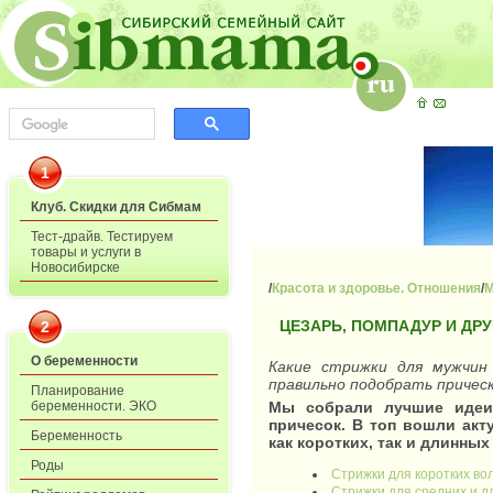
1
Клуб. Скидки для Сибмам
Тест-драйв. Тестируем
товары и услуги в
Новосибирске
/
Красота и здоровье. Отношения
/
М
ЦЕЗАРЬ, ПОМПАДУР И ДР
2
О беременности
Какие стрижки для мужчин
правильно подобрать причес
Планирование
беременности. ЭКО
Мы собрали лучшие идеи
причесок. В топ вошли ак
Беременность
как коротких, так и длинны
Роды
Стрижки для коротких во
Стрижки для средних и д