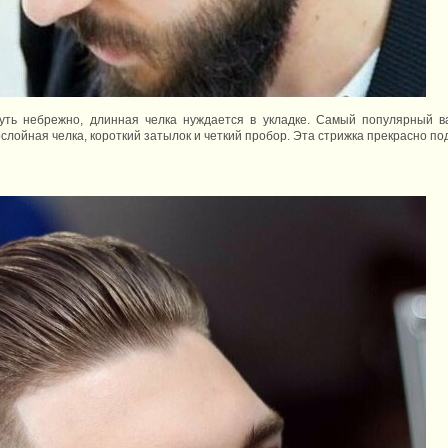
чуть небрежно, длинная челка нуждается в укладке. Самый популярный в
лойная челка, короткий затылок и четкий пробор. Эта стрижка прекрасно по