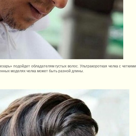
езарь» подойдет обладателям густых волос. Ультракороткая челка с четки
менных моделях челка может быть разной длины.