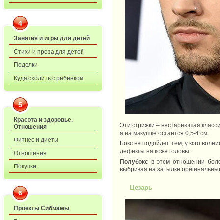
4
Занятия и игры для детей
Стихи и проза для детей
Поделки
Куда сходить с ребенком
5
Красота и здоровье.
Эти стрижки – нестареющая класси
Отношения
а на макушке остается 0,5-4 см.
Фитнес и диеты
Бокс не подойдет тем, у кого волн
дефекты на коже головы.
Отношения
Полубокс
в этом отношении боле
Покупки
выбривая на затылке оригинальны
Цезарь
6
Проекты Сибмамы