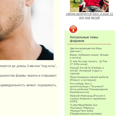
«Море волнуется раз» и еще 11
игр для детей
Актуальные темы
форумов
Цветик-первоцветик (Наш
цветник )
Вирус лейкемии кошек. (Кошки
и котята)
О чем бы еще поныть...))) Том
27 (Обо всем)
гаются до длины 3 мм или “под ноль”,
Горный Алтай 8! (Сибирь и
Алтай. Активный отдых и
туризм)
овершенства формы черепа и открывает
Перетягивание мягкой мебели
(Ремонт и интерьер)
Кто-нибудь был у
ндивидуальность можно подчеркнуть,
целительницы с Тогучина?
(Хочу ребенка! Планирование
беременности)
Нижний Новгород (Россия и
страны ближнего зарубежья
(СНГ))
*Lolite*Mawj*Reflet Sur
*Santalum *Hibiscus
*Hysope*Vert Soleil
(Парфюмерные распивы)