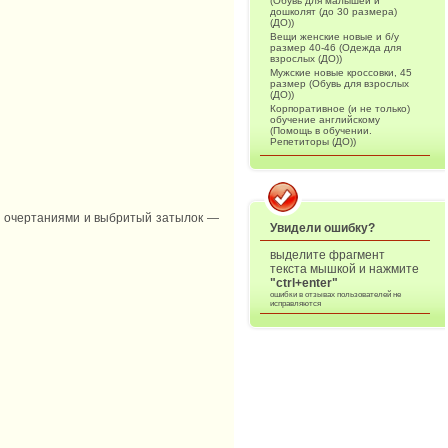
(Обувь для малышей и
дошколят (до 30 размера)
(ДО))
Вещи женские новые и б/у
размер 40-46 (Одежда для
взрослых (ДО))
Мужские новые кроссовки, 45
размер (Обувь для взрослых
(ДО))
Корпоративное (и не только)
обучение английскому
(Помощь в обучении.
Репетиторы (ДО))
ми очертаниями и выбритый затылок —
Увидели ошибку?
выделите фрагмент
текста мышкой и нажмите
"ctrl+enter"
ошибки в отзывах пользователей не
исправляются