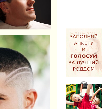
[Игры]