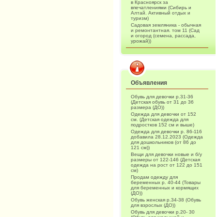
в Красноярск за
впечатлениями (Сибирь и
Алтай. Активный отдых и
туризм)
Садовая земляника - обычная
и ремонтантная. том 11 (Сад
и огород (семена, рассада,
урожай))
Объявления
Обувь для девочки р.31-36
(Детская обувь от 31 до 36
размера (ДО))
Одежда для девочки от 152
см. (Детская одежда для
подростков 152 см и выше)
Одежда для девочки р. 86-116
добавила 28.12.2023 (Одежда
для дошкольников (от 86 до
121 см))
Вещи для девочки новые и б/у
размеры от 122-146 (Детская
одежда на рост от 122 до 151
см)
Продам одежду для
беременных р. 40-44 (Товары
для беременных и кормящих
(ДО))
Обувь женская р.34-38 (Обувь
для взрослых (ДО))
Обувь для девочки р.20- 30