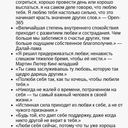
согреться, хорошо провести день или хорошо
выспаться, я на самом деле говорю, что люблю
тебя. Я люблю тебя настолько сильно, что это
начинает красть значение других слов.» — Open-
365
«Величайшая степень внутреннего спокойствия
приходит с развитием любви и сострадания. Чем
больше мы заботимся о счастье других, тем
больше ощущаем собственное благополучие.» —
Далай-лама
«Я решил придерживаться любви; ненависть
слишком тяжелое бремя, чтобы её нести.» —
Мартин Лютер Кинг-младший
«Ты сама заслуживаешь ту любовь, которую так
щедро даришь другим.»
«Полюби себя так, как ты хочешь, чтобы любили
тебя.»
«Никогда не жалей о времени, потраченном на
себя — ты самый важный человек в своей
жизни.»
«Истинная сила приходит из любви к себе, а не от
чужого признания.»
«Будь той, кто дает себе поддержку, даже когда
никто другой не верит в тебя.»
«Люби себя сейчас, потому что ты уже хороша