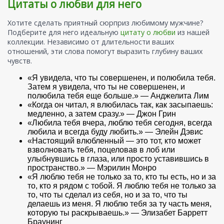
Цитаты о любви для него
Хотите сделать приятный сюрприз любимому мужчине?
Подберите для него идеальную
цитату о любви
из нашей
коллекции. Независимо от длительности ваших
отношений, эти слова помогут выразить глубину ваших
чувств.
«Я увидела, что ты совершенен, и полюбила тебя.
Затем я увидела, что ты не совершенен, и
полюбила тебя еще больше.» — Анджелита Лим
«Когда он читал, я влюбилась так, как засыпаешь:
медленно, а затем сразу.» — Джон Грин
«Любила тебя вчера, люблю тебя сегодня, всегда
любила и всегда буду любить.» — Элейн Дэвис
«Настоящий влюбленный — это тот, кто может
взволновать тебя, поцеловав в лоб или
улыбнувшись в глаза, или просто уставившись в
пространство.» — Мэрилин Монро
«Я люблю тебя не только за то, кто ты есть, но и за
то, кто я рядом с тобой. Я люблю тебя не только за
то, что ты сделал из себя, но и за то, что ты
делаешь из меня. Я люблю тебя за ту часть меня,
которую ты раскрываешь.» — Элизабет Барретт
Браунинг