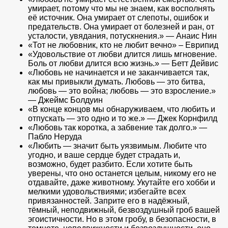
умирает, потому что мы не знаем, как восполнять
её источник. Она умирает от слепоты, ошибок и
предательств. Она умирает от болезней и ран, от
усталости, увядания, потускнения.» — Анаис Нин
«Тот не любовник, кто не любит вечно» – Еврипид
«Удовольствие от любви длится лишь мгновение.
Боль от любви длится всю жизнь.» — Бетт Дейвис
«Любовь не начинается и не заканчивается так,
как мы привыкли думать. Любовь — это битва,
любовь — это война; любовь — это взросление.»
— Джеймс Болдуин
«В конце концов мы обнаруживаем, что любить и
отпускать — это одно и то же.» — Джек Корнфилд
«Любовь так коротка, а забвение так долго.» —
Пабло Неруда
«Любить — значит быть уязвимым. Любите что
угодно, и ваше сердце будет страдать и,
возможно, будет разбито. Если хотите быть
уверены, что оно останется целым, никому его не
отдавайте, даже животному. Укутайте его хобби и
мелкими удовольствиями; избегайте всех
привязанностей. Заприте его в надёжный,
тёмный, неподвижный, безвоздушный гроб вашей
эгоистичности. Но в этом гробу, в безопасности, в