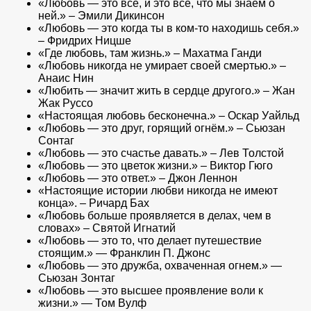
«Любовь — это всё, и это всё, что мы знаем о
ней.» – Эмили Дикинсон
«Любовь — это когда ты в ком-то находишь себя.»
– Фридрих Ницше
«Где любовь, там жизнь.» – Махатма Ганди
«Любовь никогда не умирает своей смертью.» –
Анаис Нин
«Любить — значит жить в сердце другого.» – Жан
Жак Руссо
«Настоящая любовь бесконечна.» – Оскар Уайльд
«Любовь — это друг, горящий огнём.» – Сьюзан
Сонтаг
«Любовь — это счастье давать.» – Лев Толстой
«Любовь — это цветок жизни.» – Виктор Гюго
«Любовь — это ответ.» – Джон Леннон
«Настоящие истории любви никогда не имеют
конца». – Ричард Бах
«Любовь больше проявляется в делах, чем в
словах» – Святой Игнатий
«Любовь — это то, что делает путешествие
стоящим.» — Франклин П. Джонс
«Любовь — это дружба, охваченная огнем.» —
Сьюзан Зонтаг
«Любовь — это высшее проявление воли к
жизни.» — Том Вулф