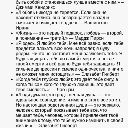
быть собой и становишься лучше вместе с ним.» –
Джимми Хендрикс
«Любовь никогда не теряется. Если она не
находит отклика, она возвращается назад и
смягчает и очищает сердце.» — Вашингтон
Ирвинг
«Жизнь — это первый подарок, любовь — второй,
а понимание — третий.» — Мардж Пирси
«Я здесь. Я люблю тебя. Мне всё равно, если тебе
придётся плакать всю ночь напролёт, я буду
рядом. Ничто не заставит меня разлюбить тебя. Я
буду защищать тебя до самой смерти, а после
твоей смерти я всё равно буду тебя защищать. Я
сильнее депрессии и смелее одиночества, и ничто
не сможет меня истощить.» — Элизабет Гилберт
«Когда тебя глубоко любят, это даёт тебе силу, а
когда ты сам кого-то глубоко любишь, это даёт
тебе смелость.» — Лао-цзы
«Люди думают, что родственная душа — это
идеальное совпадение, и именно этого все хотят.
Но настоящая родственная душа — это зеркало,
человек, который показывает тебе всё, что
мешает тебе, человек, который привлекает твоё
внимание к тому, что тебе нужно изменить в своей
жизни.» — Элизабет Гилберт