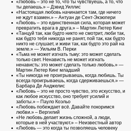
«Любовь – это не то, что ты чувствуешь, а то, что
ты делаешь.» – Дэвид Уиллис
«Настоящая любовь начинается там, где ничего
не ждут взамен.» – Антуан де Сент-Экзюпери
«Любовь – это единственная сила, которая может
превратить врага в друга.» – Мартин Лютер Кинг
«Танцуй так, как будто никто не смотрит, люби так,
как будто тебя никогда не ранят, пой так, как будто
никто не слушает, и живи так, как будто это рай на
земле.» — Уильям В. Перки
«Тьма не может изгнать тьму: это может сделать
только свет. Ненависть не может изгнать
ненависть: это может сделать только любовь.» —
Мартин Лютер Кинг младший
«Ты никогда не проигрываешь, когда любишь. Ты
всегда проигрываешь, когда сдерживаешься.» —
Барбара Де Анджелис
«Любовь – это не просто чувство, это искусство, и
как любое искусство, оно требует усилий и
заботы.» – Пауло Коэльо
«Любовь побеждает всё. Давайте покоримся
любви.» – Вергилий
«Не любовь делает жизнь сложной, а люди,
которые в ней участвуют.» – Неизвестный автор
«Любовь — это когда ты позволяешь человеку