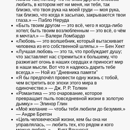
любить, в котором нет ни меня, ни тебя, так
близко, что твоя рука на моей груди — моя рука,
так близко, что когда я засыпаю, закрываются твои
глаза.» — Пабло Неруда
«Быть твоим другом — это всё, чего я когда-либо
хотел; быть твоим возлюбленным — это всё, о чём
я мечтал.» — Валери Ломбардо
«Любовь — это волшебник, который вытаскивает
человека из его собственной шляпы.» — Бен Хект
«Лучшая любовь — это та, что пробуждает душу;
что заставляет нас стремиться к большему, что
разжигает огонь в наших сердцах и приносит мир
в наши мысли. Вот что я надеюсь дарить тебе
всегда.» — Ной из "Дневника памяти"
«Я бы предпочёл провести одну жизнь с тобой,
чем встретить все эпохи этого мира в
одиночестве.» — Дж. Р. Р. Толкин
«Романтика — это очарование, которое
превращает пыль повседневной жизни в золотую
дымку.» — Элинор Глин
«Моё желание — чтобы тебя любили до безумия.»
— Андре Бретон
«Цель человеческой жизни, кем бы она ни
управлялась, — любить тех, кто рядом и кого
можно любить.» — Курт Воннегут