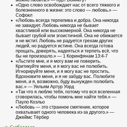
«Одно слово освобождает нас от всего тяжкого и
болезненного в жизни: это слово — любовь.» —
Софокл
«Любовь всегда терпелива и добра. Она никогда
не завидует. Любовь никогда не бывает
хвастливой или высокомерной. Она никогда не
бывает грубой или эгоистичной. Она не обижается
и не мстит. Любовь не радуется грехам других
людей, но радуется истине. Она всегда готова
прощать, доверять, надеяться и терпеть всё, что
бы ни произошло.» — 1 Коринфянам 13:4-7
«Льстите мне, и я могу вам не поверить.
Критикуйте меня, и я могу вас не полюбить.
Игнорируйте меня, и я могу вас не простить.
Вдохновите меня, и я не забуду вас. Полюбите
меня, и я, возможно, буду вынужден полюбить
вас.» — Уильям Артур Уорд
«Так что я люблю тебя, потому что вся вселенная
сговорилась, чтобы помочь мне найти тебя.» —
Пауло Коэльо
«Любовь — это странное смятение, которое
охватывает одного человека из-за другого.» —
Джеймс Тёрбер