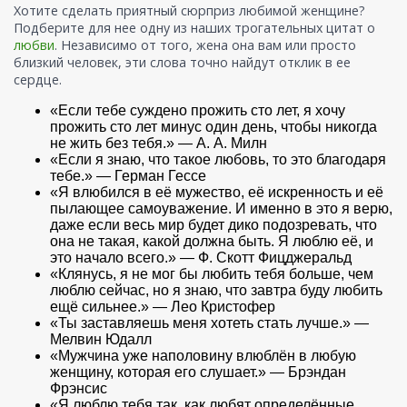
Хотите сделать приятный сюрприз любимой женщине?
Подберите для нее одну из наших трогательных цитат о
любви
. Независимо от того, жена она вам или просто
близкий человек, эти слова точно найдут отклик в ее
сердце.
«Если тебе суждено прожить сто лет, я хочу
прожить сто лет минус один день, чтобы никогда
не жить без тебя.» — А. А. Милн
«Если я знаю, что такое любовь, то это благодаря
тебе.» — Герман Гессе
«Я влюбился в её мужество, её искренность и её
пылающее самоуважение. И именно в это я верю,
даже если весь мир будет дико подозревать, что
она не такая, какой должна быть. Я люблю её, и
это начало всего.» — Ф. Скотт Фицджеральд
«Клянусь, я не мог бы любить тебя больше, чем
люблю сейчас, но я знаю, что завтра буду любить
ещё сильнее.» — Лео Кристофер
«Ты заставляешь меня хотеть стать лучше.» —
Мелвин Юдалл
«Мужчина уже наполовину влюблён в любую
женщину, которая его слушает.» — Брэндан
Фрэнсис
«Я люблю тебя так, как любят определённые