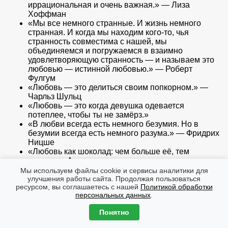
иррациональная и очень важная.» — Лиза
Хоффман
«Мы все немного странные. И жизнь немного
странная. И когда мы находим кого-то, чья
странность совместима с нашей, мы
объединяемся и погружаемся в взаимно
удовлетворяющую странность — и называем это
любовью — истинной любовью.» — Роберт
Фулгум
«Любовь — это делиться своим попкорном.» —
Чарльз Шульц
«Любовь — это когда девушка одевается
потеплее, чтобы ты не замёрз.»
«В любви всегда есть немного безумия. Но в
безумии всегда есть немного разума.» — Фридрих
Ницше
«Любовь как шоколад: чем больше её, тем
лучше.» – Аноним
«Любовь означает, что приходится извиняться
Мы используем файлы cookie и сервисы аналитики для
каждые пятнадцать минут.» — Джон Леннон
улучшения работы сайта. Продолжая пользоваться
ресурсом, вы соглашаетесь с нашей
Политикой обработки
«Миру действительно нужно больше любви и
персональных данных
.
меньше бумажной волокиты.» — Перл Бейли
«Любовь: временное помешательство, которое
Понятно
излечивается браком.» — Амброз Бирс
«Гравитация не несет ответственности за то, что