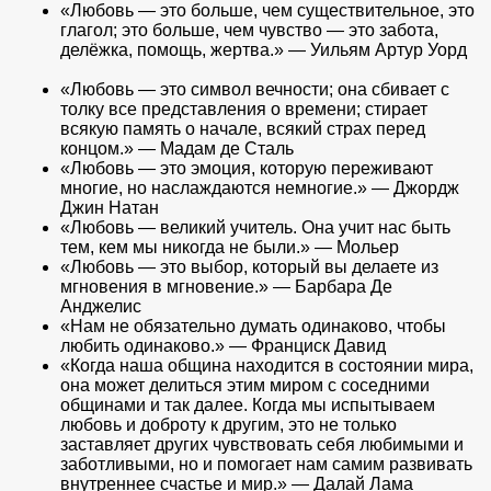
«Любовь — это больше, чем существительное, это
глагол; это больше, чем чувство — это забота,
делёжка, помощь, жертва.» — Уильям Артур Уорд
«Любовь — это символ вечности; она сбивает с
толку все представления о времени; стирает
всякую память о начале, всякий страх перед
концом.» — Мадам де Сталь
«Любовь — это эмоция, которую переживают
многие, но наслаждаются немногие.» — Джордж
Джин Натан
«Любовь — великий учитель. Она учит нас быть
тем, кем мы никогда не были.» — Мольер
«Любовь — это выбор, который вы делаете из
мгновения в мгновение.» — Барбара Де
Анджелис
«Нам не обязательно думать одинаково, чтобы
любить одинаково.» — Франциск Давид
«Когда наша община находится в состоянии мира,
она может делиться этим миром с соседними
общинами и так далее. Когда мы испытываем
любовь и доброту к другим, это не только
заставляет других чувствовать себя любимыми и
заботливыми, но и помогает нам самим развивать
внутреннее счастье и мир.» — Далай Лама