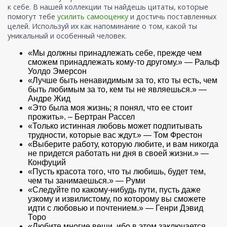
к себе. В нашей коллекции ты найдешь цитаты, которые
помогут тебе
усилить самооценку
и достичь поставленных
целей. Используй их как напоминание о том, какой ты
уникальный и особенный человек.
«Мы должны принадлежать себе, прежде чем
сможем принадлежать кому-то другому.» — Ральф
Уолдо Эмерсон
«Лучше быть ненавидимым за то, кто ты есть, чем
быть любимым за то, кем ты не являешься.» —
Андре Жид
«Это была моя жизнь; я понял, что ее стоит
прожить». – Бертран Рассел
«Только истинная любовь может подпитывать
трудности, которые вас ждут.» — Том Фрестон
«Выберите работу, которую любите, и вам никогда
не придется работать ни дня в своей жизни.» —
Конфуций
«Пусть красота того, что ты любишь, будет тем,
чем ты занимаешься.» — Руми
«Следуйте по какому-нибудь пути, пусть даже
узкому и извилистому, по которому вы сможете
идти с любовью и почтением.» — Генри Дэвид
Торо
«Любите многие вещи, ибо в этом заключается