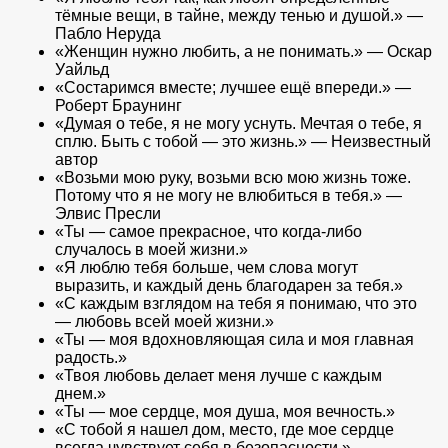
тёмные вещи, в тайне, между тенью и душой.» —
Пабло Неруда
«Женщин нужно любить, а не понимать.» — Оскар
Уайльд
«Состаримся вместе; лучшее ещё впереди.» —
Роберт Браунинг
«Думая о тебе, я не могу уснуть. Мечтая о тебе, я
сплю. Быть с тобой — это жизнь.» — Неизвестный
автор
«Возьми мою руку, возьми всю мою жизнь тоже.
Потому что я не могу не влюбиться в тебя.» —
Элвис Пресли
«Ты — самое прекрасное, что когда-либо
случалось в моей жизни.»
«Я люблю тебя больше, чем слова могут
выразить, и каждый день благодарен за тебя.»
«С каждым взглядом на тебя я понимаю, что это
— любовь всей моей жизни.»
«Ты — моя вдохновляющая сила и моя главная
радость.»
«Твоя любовь делает меня лучше с каждым
днем.»
«Ты — мое сердце, моя душа, моя вечность.»
«С тобой я нашел дом, место, где мое сердце
всегда чувствует себя в безопасности.»