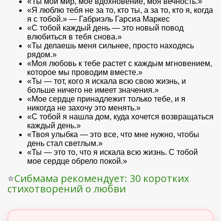
«Ты мой мир, мое вдохновение, моя вечность.»
«Я люблю тебя не за то, кто ты, а за то, кто я, когда
я с тобой.» — Габриэль Гарсиа Маркес
«С тобой каждый день — это новый повод
влюбиться в тебя снова.»
«Ты делаешь меня сильнее, просто находясь
рядом.»
«Моя любовь к тебе растет с каждым мгновением,
которое мы проводим вместе.»
«Ты — тот, кого я искала всю свою жизнь, и
больше ничего не имеет значения.»
«Мое сердце принадлежит только тебе, и я
никогда не захочу это менять.»
«С тобой я нашла дом, куда хочется возвращаться
каждый день.»
«Твоя улыбка — это все, что мне нужно, чтобы
день стал светлым.»
«Ты — это то, что я искала всю жизнь. С тобой
мое сердце обрело покой.»
⭐
Сибмама рекомендует: 30 коротких
стихотворений о любви