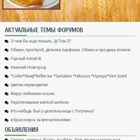
AКТУАЛЬНЫЕ ТЕМЫ ФОРУМОВ
О чем бы еще поныть...))) Том 27
Обмен, пристрой, делилка парфюма. Обмен и продажа атомов
Горный Алтай 8!
Нижний Новгород
*Lolite*Mawj*Reflet Sur *Santalum *Hibiscus *Hysope*Vert Soleil
Цветик-первоцветик
Вирус лейкемии кошек.
Перетягивание мягкой мебели
Кто-нибудь был у целительницы с Тогучина?
в Красноярск за впечатлениями
ОБЪЯВЛЕНИЯ
Сирень, малина, бадан, Анабель, Бульденеж и много еще