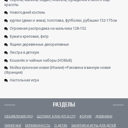
красоты
Новогодний костюм.
куртки (деми и зима), толстовка, футболки, рубашки 152-175см
Огромная распродажа на мальчика 128-152
Бумага креповая, фетр
Ящики деревянные декоративные
Люстра в детскую
Кошелёк и чайные наборы (НОВЫЕ)
Мойка кухонная новая (Италия) +Раковина в ванную новая
(Франция)
Настольная игра
РАЗДЕЛЫ
ОБЪЯВЛЕНИЯ (ДО)
ШОПИНГ КЛУБ (КП И СП)
ФОРУМ
ДНЕВНИКИ
ЛИНЕЕЧКИ
БЕРЕМЕННОСТЬ
О ДЕТЯХ
ЗАНЯТИЯ И ИГРЫ ДЛЯ ДЕТЕЙ