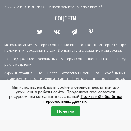
КРАСОТА И ОТНОШЕНИЯ
ЖИЗНЬ ЗАМЕЧАТЕЛЬНЫХ ВРАЧЕЙ
СОЦСЕТИ
Использование материалов возможно только в интернете при
наличии гиперссылки на сайт Sibmama.ru и с указанием авторства.
За содержание рекламных материалов ответственность несут
рекламодатели.
Администрация не несет ответственности за сообщения,
оставляемые посетителями сайта. Помните, что по вопросам,
касающимся здоровья, необходимо консультироваться с врачом.
Мы используем файлы cookie и сервисы аналитики для
улучшения работы сайта. Продолжая пользоваться
РЕКЛАМА
О ПРОЕКТЕ
КОНТАКТЫ
ресурсом, вы соглашаетесь с нашей
Политикой обработки
персональных данных
.
ПОЛИТИКА КОНФИДЕНЦИАЛЬНОСТИ
ВЕРСИЯ ДЛЯ КОМПЬЮТЕРА
Понятно
© Copyright 2001-2026 Sibmama.ru